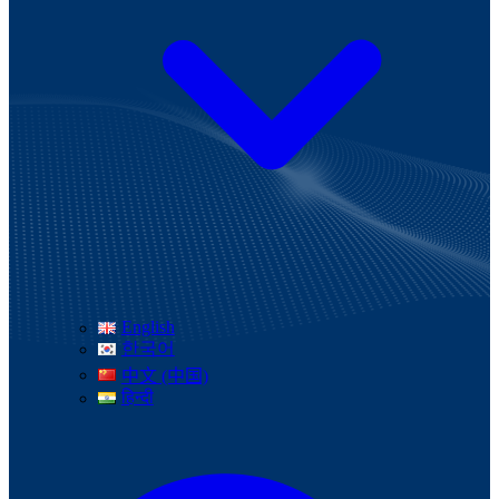
English
한국어
中文 (中国)
हिन्दी