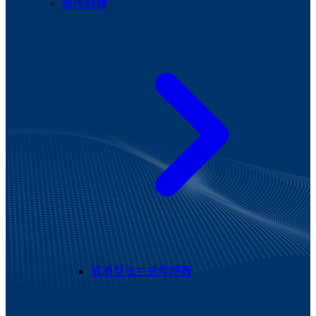
氧传感器
紧凑型法兰式传感器