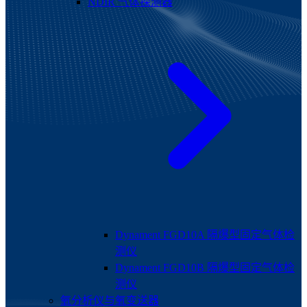
NDIR 气体探测器
Dynament FGD10A 隔爆型固定气体检
测仪
Dynament FGD10B 隔爆型固定气体检
测仪
氧分析仪与氧变送器