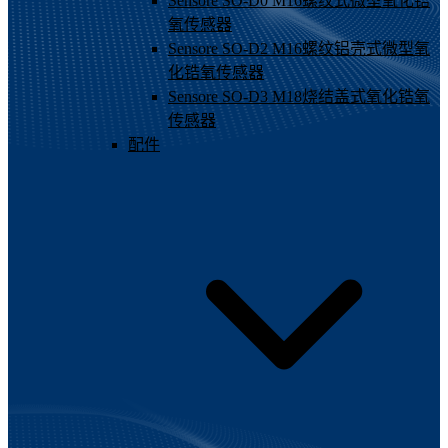
Sensore SO-D0 M16螺纹式微型氧化锆
氧传感器
Sensore SO-D2 M16螺纹铝壳式微型氧
化锆氧传感器
Sensore SO-D3 M18烧结盖式氧化锆氧
传感器
配件