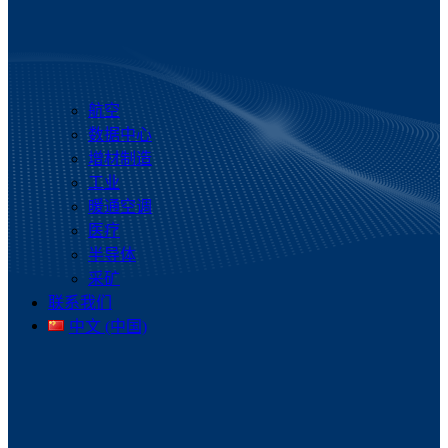
航空
数据中心
增材制造
工业
暖通空调
医疗
半导体
采矿
联系我们
中文 (中国)