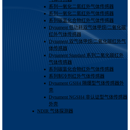
系列一氧化二氮红外气体传感器
系列一氧化二氮红外气体传感器
系列碳氢化合物红外气体传感器
Dynament 低功耗双气体甲烷/二氧化碳
红外气体传感器
Dynament 双气体甲烷/二氧化碳红外气
体传感器
Dynament Standard 系列二氧化碳红外
气体传感器
系列碳氢化合物红外气体传感器
系列制冷剂红外气体传感器
Dynament GSH4 隔爆型气体传感器外
壳
Dynament NGSH4 非认证型气体传感器
外壳
NDIR 气体探测器