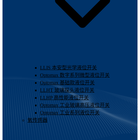
LLIS 本安型光学液位开关
Optomax 数字系列微型液位开关
Optomax 基础款液位开关
LLHT 玻璃探头液位开关
LLHP 高性能液位开关
Optomax 工业玻璃高压液位开关
Optomax 工业系列液位开关
氧传感器