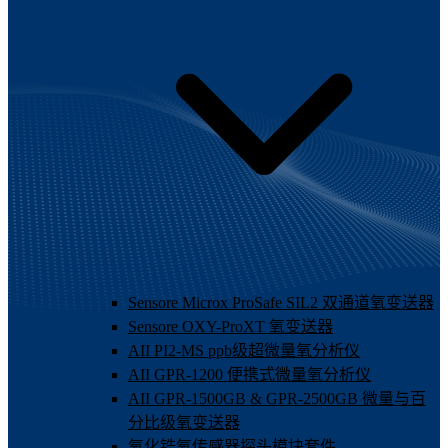
Sensore Microx ProSafe SIL2 双通道氧变送器
Sensore OXY-ProXT 氧变送器
AII PI2-MS ppb级超微量氧分析仪
AII GPR-1200 便携式微量氧分析仪
AII GPR-1500GB & GPR-2500GB 微量与百
分比级氧变送器
氧化锆氧传感器探头模块套件