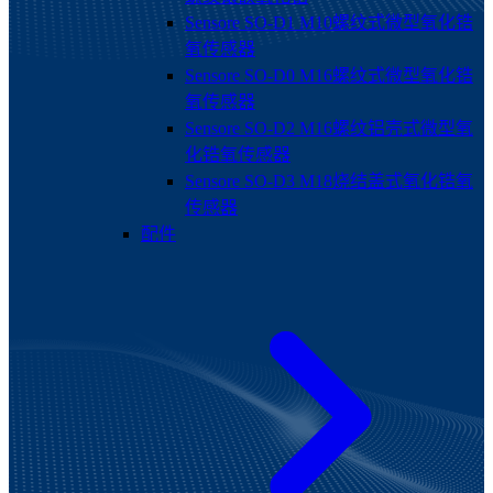
Sensore SO-D1 M10螺纹式微型氧化锆
氧传感器
Sensore SO-D0 M16螺纹式微型氧化锆
氧传感器
Sensore SO-D2 M16螺纹铝壳式微型氧
化锆氧传感器
Sensore SO-D3 M18烧结盖式氧化锆氧
传感器
配件