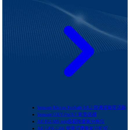
Sensore Microx ProSafe SIL2 双通道氧变送器
Sensore OXY-ProXT 氧变送器
AII PI2-MS ppb级超微量氧分析仪
AII GPR-1200 便携式微量氧分析仪