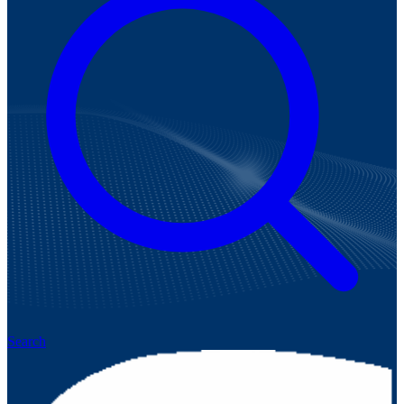
Search